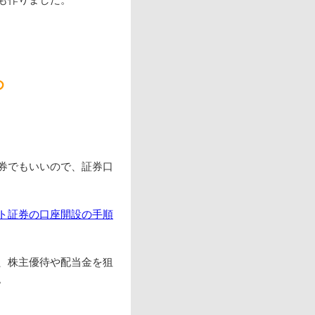
め
券でもいいので、証券口
ト証券の口座開設の手順
、株主優待や配当金を狙
。