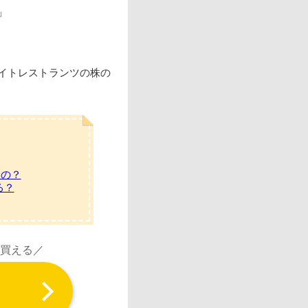
」
イトレストランツの株の
るの？
る？
ら買える／