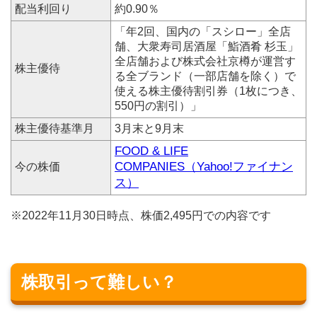
配当利回り
約0.90％
「年2回、国内の「スシロー」全店
舗、大衆寿司居酒屋「鮨酒肴 杉玉」
全店舗および株式会社京樽が運営す
株主優待
る全ブランド（一部店舗を除く）で
使える株主優待割引券（1枚につき、
550円の割引）」
株主優待基準月
3月末と9月末
FOOD & LIFE
COMPANIES（Yahoo!ファイナン
今の株価
ス）
※2022年11月30日時点、株価2,495円での内容です
株取引って難しい？