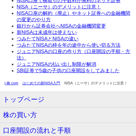
NISA口座で株取引の手数料が無料のネット証券
NISA（ニーサ）のデメリットに注意！
NISA口座の解約（廃止）やネット証券への金融機関
の変更のやり方
銀行から証券会社へNISAの金融機関変更
新NISAは未成年は使えない
つみたてNISAとNISAの違い
つみたてNISAの枠を年の途中から使い切る方法
ジュニアNISAの口座の作り方（口座開設の手順・方
法）
ジュニアNISAの払い出し制限が解消
SBI証券で5歳の子供の口座開設をしてみました
i-株.com
はじめての新NISA入門
NISA（ニーサ）のデメリットに注意！
トップページ
株の買い方
口座開設の流れと手順