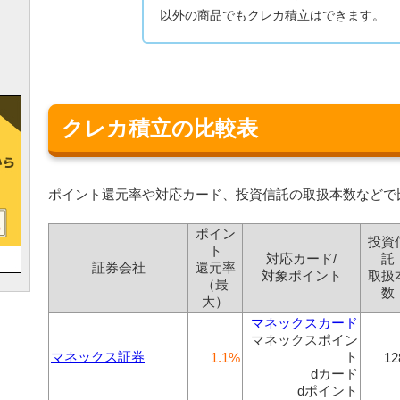
以外の商品でもクレカ積立はできます。
クレカ積立の比較表
ポイント還元率や対応カード、投資信託の取扱本数などで
ポイン
投資
ト
対応カード/
託
証券会社
還元率
対象ポイント
取扱
（最
数
大）
マネックスカード
マネックスポイン
マネックス証券
ト
1.1%
12
dカード
dポイント