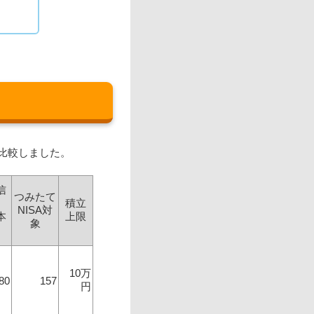
比較しました。
信
つみたて
積立
NISA対
本
上限
象
10万
80
157
円