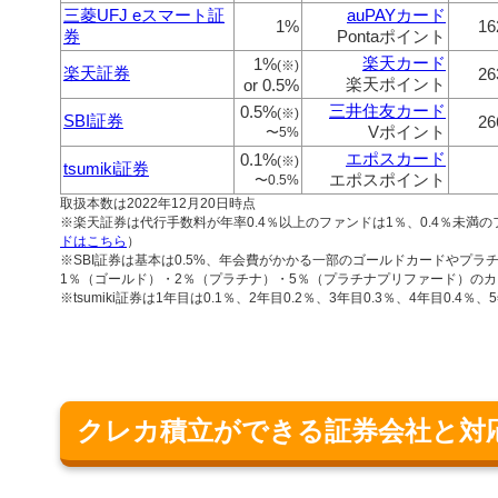
三菱UFJ eスマート証
auPAYカード
1%
16
券
Pontaポイント
楽天カード
1%
(※)
楽天証券
26
楽天ポイント
or 0.5%
三井住友カード
0.5%
(※)
SBI証券
26
Vポイント
〜5%
エポスカード
0.1%
(※)
tsumiki証券
エポスポイント
〜0.5%
取扱本数は2022年12月20日時点
※楽天証券は代行手数料が年率0.4％以上のファンドは1％、0.4％未満の
ドはこちら
）
※SBI証券は基本は0.5%、年会費がかかる一部のゴールドカードやプラ
1％（ゴールド）・2％（プラチナ）・5％（プラチナプリファード）の
※tsumiki証券は1年目は0.1％、2年目0.2％、3年目0.3％、4年目0.4％
クレカ積立ができる証券会社と対