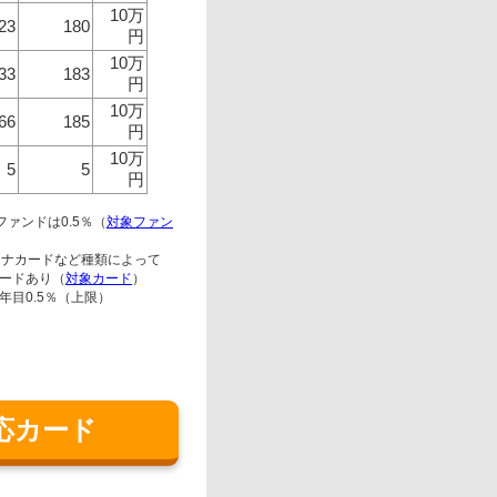
10万
23
180
円
10万
33
183
円
10万
66
185
円
10万
5
5
円
ファンドは0.5％（
対象ファン
チナカードなど種類によって
カードあり（
対象カード
）
、5年目0.5％（上限）
応カード