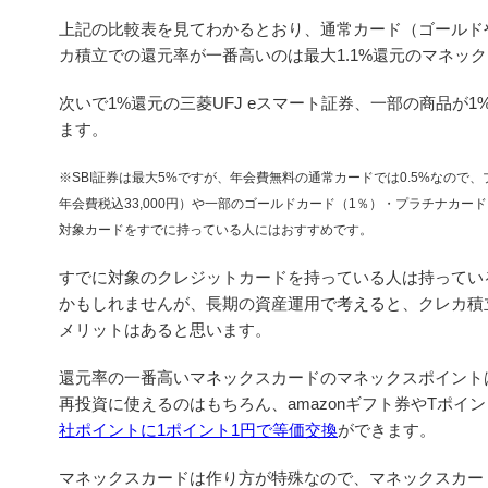
上記の比較表を見てわかるとおり、通常カード（ゴールド
カ積立での還元率が一番高いのは最大1.1%還元のマネッ
次いで1%還元の三菱UFJ eスマート証券、一部の商品が
ます。
※SBI証券は最大5%ですが、年会費無料の通常カードでは0.5%なので
年会費税込33,000円）や一部のゴールドカード（1％）・プラチナカー
対象カードをすでに持っている人にはおすすめです。
すでに対象のクレジットカードを持っている人は持ってい
かもしれませんが、長期の資産運用で考えると、クレカ積
メリットはあると思います。
還元率の一番高いマネックスカードのマネックスポイント
再投資に使えるのはもちろん、amazonギフト券やTポイ
社ポイントに1ポイント1円で等価交換
ができます。
マネックスカードは作り方が特殊なので、マネックスカー