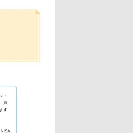
ット
。買
ます
ISA