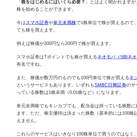
「
株をはじめるにはいくら必要？
」とはよく聞かれますが
株を始めることができます。
今は
スマホ証券
や
単元未満株
で1株単位で株が買えるので
ても株を買えます。
例えば株価が200円なら200円で株が買えます。
スマホ証券はTポイントでも株が買える
ネオモバ（SBIネ
有名ですね。
また、株価が数万円のものでも100円単位で株が買える
キ
というサービスもあります。いずれも
SMBC日興証券
のサ
っている株数は1株未満（0.01株など）になります。
単元未満株でもキンカブでも、配当金は持っている株数に
ます。ただ、株主優待は決まった株数（基本的には100株
えません。
これらのサービスはいきなり100株単位で買うのではなく