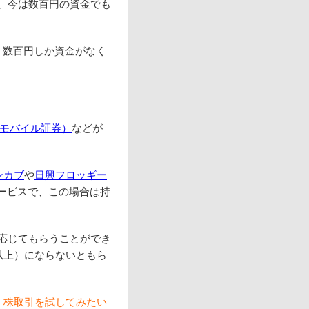
、今は数百円の資金でも
、数百円しか資金がなく
オモバイル証券）
などが
ンカブ
や
日興フロッギー
ービスで、この場合は持
応じてもらうことができ
以上）にならないともら
、
株取引を試してみたい