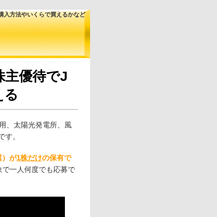
・購入方法やいくらで買えるかなど
株主優待でJ
える
運用、太陽光発電所、風
です。
選）が
1株だけ
の保有で
が対象で一人何度でも応募で