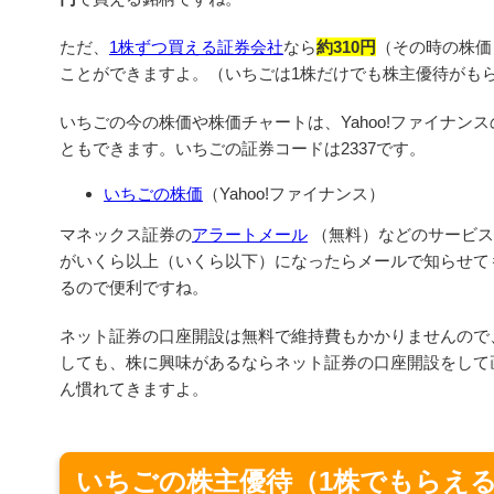
ただ、
1株ずつ買える証券会社
なら
約310円
（その時の株価
ことができますよ。（いちごは1株だけでも株主優待がも
いちごの今の株価や株価チャートは、Yahoo!ファイナン
ともできます。いちごの証券コードは2337です。
いちごの株価
（Yahoo!ファイナンス）
マネックス証券の
アラートメール
（無料）などのサービス
がいくら以上（いくら以下）になったらメールで知らせて
るので便利ですね。
ネット証券の口座開設は無料で維持費もかかりませんので
しても、株に興味があるならネット証券の口座開設をして
ん慣れてきますよ。
いちごの株主優待（1株でもらえる