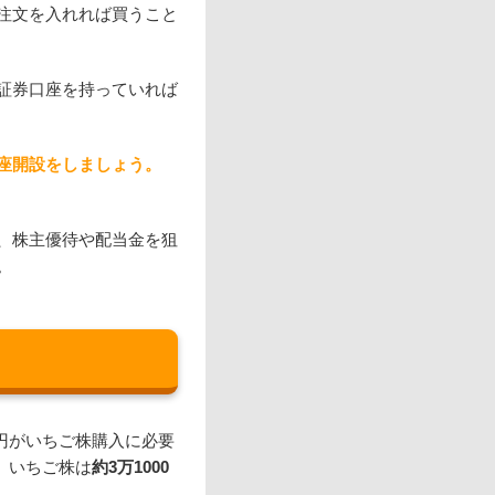
注文を入れれば買うこと
証券口座を持っていれば
座開設をしましょう。
、株主優待や配当金を狙
。
0円がいちご株購入に必要
と、いちご株は
約3万1000