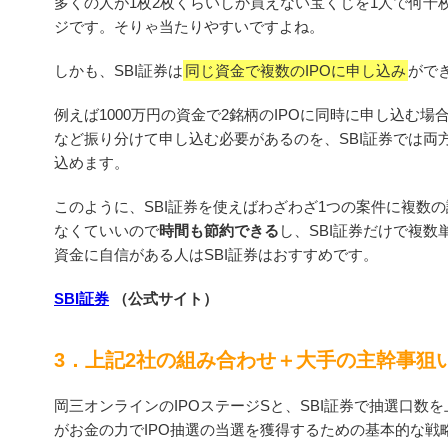
多くの人が1枚2枚くらいしか買えない宝くじを1人で何千
ジです。そりゃ当たりやすいですよね。
しかも、SBI証券は
同じ資金で複数のIPOに申し込み
がで
例えば1000万円の資金で2銘柄のIPOに同時に申し込む場
など振り分けて申し込む必要があるのを、SBI証券では両方
込めます。
このように、SBI証券を使えばわざわざ1つの案件に複数
なくていいので
時間も節約できる
し、SBI証券だけで複
資金に自信がある人はSBI証券はおすすめです。
SBI証券
（公式サイト）
3．上記2社の組み合わせ＋大手の主幹事狙
岡三オンラインのIPOステージSと、SBI証券で抽選口数
がお金の力でIPO抽選の当選を獲得するための基本的な戦