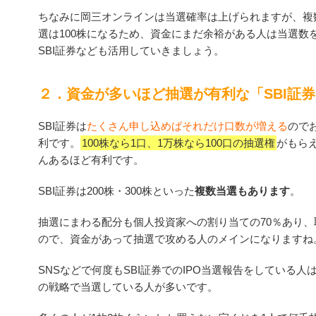
ちなみに岡三オンラインは当選確率は上げられますが、複
選は100株になるため、資金にまだ余裕がある人は当選数
SBI証券なども活用していきましょう。
２．資金が多いほど抽選が有利な「SBI証
SBI証券は
たくさん申し込めばそれだけ口数が増える
ので
利です。
100株なら1口、1万株なら100口の抽選権
がもら
んあるほど有利です。
SBI証券は200株・300株といった
複数当選もあります
。
抽選にまわる配分も個人投資家への割り当ての70％あり、
ので、資金があって抽選で攻める人のメインになりますね
SNSなどで何度もSBI証券でのIPO当選報告をしている
の戦略で当選している人が多いです。