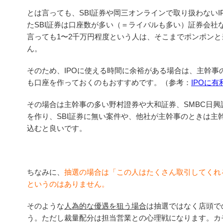
とは言っても、SBI証券や岡三オンラインで取り扱わないI
たSBI証券は口座数が多い（＝ライバルも多い）証券会社
言っても1〜2千万円程度という人は、そこまでポンポン
ん。
そのため、IPOに使える時間に余裕がある場合は、主幹事
も口座を作っておくのもおすすめです。（参考：
IPOに
その場合は主幹事の多い野村證券や大和証券、SMBC日興
を作り、SBI証券に無い案件や、他社が主幹事のときは主
込むと良いです。
ちなみに、
抽選の場合は「この人はたくさん取引してくれ
というのはありません。
そのような
人為的な優遇を狙う場合
は抽選ではなく店頭で
う。ただし裁量配分は担当営業との心理戦になります。カ