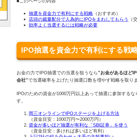
■このページの内容
抽選を資金力で有利にする戦略
（おすすめ）
店頭の裁量配分で人為的にIPOをまわしてもらう
（
効率よく当選するには戦略が必要
IPO抽選を資金力で有利にする戦
お金の力でIPO抽選での当選を狙うなら
”お金があるほどI
会社”
で当選確率を上げたり抽選口数を増やす戦略を取り
IPOのための資金が1000万円以上あって抽選に参加する
す。
岡三オンラインでIPOステージを上げる方法
（資金目安：1000万円〜2000万円）
資金が多いほど抽選が有利な「SBI証券」を使う
（資金目安：多ければ多いほど有利）
上記2社の組み合わせ＋大手の主幹事狙い