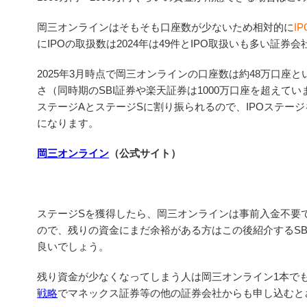
岡三オンラインはそもそも口座数が少ないため相対的に
I
にIPOの取扱数は2024年は49件とIPO取扱いも多い証券
2025年3月時点で岡三オンラインの口座数は約48万口座と
さ（同時期のSBI証券や楽天証券は1000万口座を超えて
ステージAとステージSに割り振られるので、IPOステー
になります。
岡三オンライン
（公式サイト）
ステージSを獲得したら、岡三オンラインは事前入金不要で
ので、残りの資金にまだ余裕がある方はこの後紹介するSB
良いでしょう。
残り資金が少なくなってしまう人は岡三オンライン1本で
戦略
でマネックス証券等の他の証券会社からも申し込むと