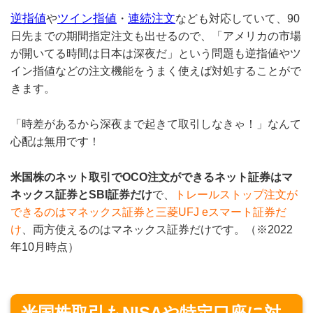
逆指値
ツイン指値
連続注文
や
・
なども対応していて、90
日先までの期間指定注文も出せるので、「アメリカの市場
が開いてる時間は日本は深夜だ」という問題も逆指値やツ
イン指値などの注文機能をうまく使えば対処することがで
きます。
「時差があるから深夜まで起きて取引しなきゃ！」なんて
心配は無用です！
米国株のネット取引でOCO注文ができるネット証券はマ
ネックス証券とSBI証券だけ
で、
トレールストップ注文が
できるのはマネックス証券と三菱UFJ eスマート証券だ
け
、両方使えるのはマネックス証券だけです。（※2022
年10月時点）
米国株取引もNISAや特定口座に対