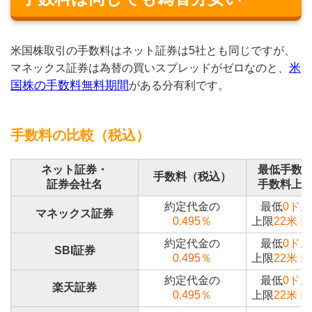
米国株取引の手数料はネット証券は5社とも同じですが、
米
マネックス証券は為替の買いスプレッドがゼロなのと、
国株の手数料無料期間
がある分有利です。
手数料の比較（税込）
ネット証券・
最低手数
手数料（税込）
証券会社名
手数料上
約定代金の
最低
0ドル
マネックス証券
0.495％
上限
22米ド
約定代金の
最低
0ドル
SBI証券
0.495％
上限
22米ド
約定代金の
最低
0ドル
楽天証券
0.495％
上限
22米ド