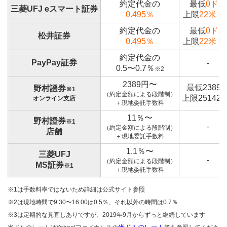
約定代金の
最低
0ドル
三菱UFJ eスマート証券
0.495％
上限
22米ド
約定代金の
最低
0ドル
松井証券
0.495％
上限
22米ド
約定代金の
PayPay証券
-
0.5〜0.7％
※2
2389円〜
最低2389
野村證券
※1
（約定金額による段階制）
上限25142
オンライン支店
＋現地委託手数料
11％〜
野村證券
※1
-
（約定金額による段階制）
店舗
＋現地委託手数料
1.1％〜
三菱UFJ
-
（約定金額による段階制）
MS証券
※1
＋現地委託手数料
※1は手数料率ではないため詳細は公式サイト参照
※2は現地時間で9:30〜16:00は0.5％、それ以外の時間は0.7％
※3は定期的な見直しありですが、2019年9月からずっと継続しています