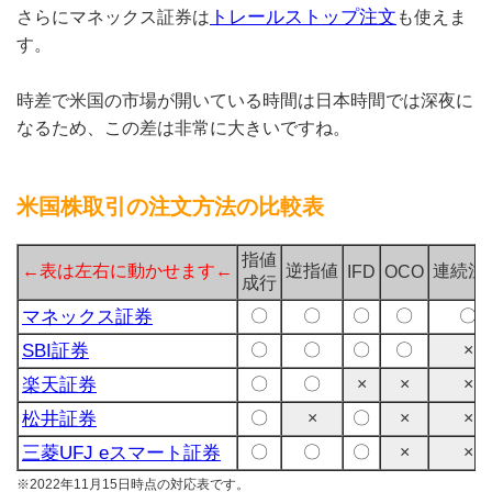
トレールストップ注文
さらにマネックス証券は
も使えま
す。
時差で米国の市場が開いている時間は日本時間では深夜に
なるため、この差は非常に大きいですね。
米国株取引の注文方法の比較表
指値
←表は左右に動かせます←
逆指値
連続注
IFD
OCO
成行
マネックス証券
〇
〇
〇
〇
〇
SBI証券
〇
〇
〇
〇
×
楽天証券
〇
〇
×
×
×
松井証券
〇
×
〇
×
×
三菱UFJ eスマート証券
〇
〇
〇
×
×
※2022年11月15日時点の対応表です。