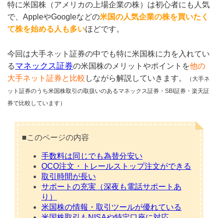
特に米国株（アメリカの上場企業の株）は初心者にも人気
で、AppleやGoogleなどの
米国の人気企業の株を買いたく
て株を始める人も多い
ほどです。
今回は大手ネット証券の中でも特に米国株に力を入れてい
マネックス証券
る
の米国株のメリットやポイントを
他の
大手ネット証券と比較
しながら解説していきます。
（大手ネ
ット証券のうち米国株取引の取扱いのあるマネックス証券・SBI証券・楽天証
券で比較しています）
■このページの内容
手数料は同じでも為替分安い
OCO注文・トレールストップ注文ができる
取引時間が長い
サポートの充実（深夜も電話サポートあ
り）
米国株の情報・取引ツールが優れている
米国株取引もNISAや特定口座に対応