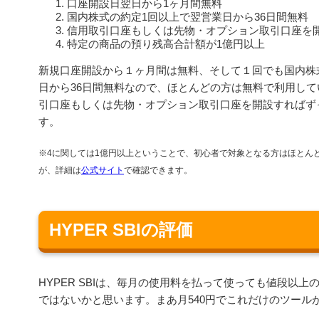
口座開設日翌日から1ヶ月間無料
国内株式の約定1回以上で翌営業日から36日間無料
信用取引口座もしくは先物・オプション取引口座を
特定の商品の預り残高合計額が1億円以上
新規口座開設から１ヶ月間は無料、そして１回でも国内株
日から36日間無料なので、ほとんどの方は無料で利用し
引口座もしくは先物・オプション取引口座を開設すればず
す。
※4に関しては1億円以上ということで、初心者で対象となる方はほとん
が、詳細は
公式サイト
で確認できます。
HYPER SBIの評価
HYPER SBIは、毎月の使用料を払って使っても値段以
ではないかと思います。まあ月540円でこれだけのツール