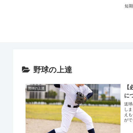
短期
野球の上達
【
野球の上達
に
送球
しま
えも
がで