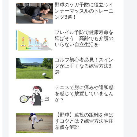
野球のケガ予防に役立つイ
ンナーマッスルのトレーニ
ング3選！
フレイル予防で健康寿命を
延ばそう 高齢でも介護の
いらない自立生活を
ゴルフ初心者必見！スイン
グが上手くなる練習方法3
選
テニスで肘に痛みや違和感
を感じて放置していません
か？
【野球】遠投の距離を伸ば
すコツとは？練習方法や注
意点を解説