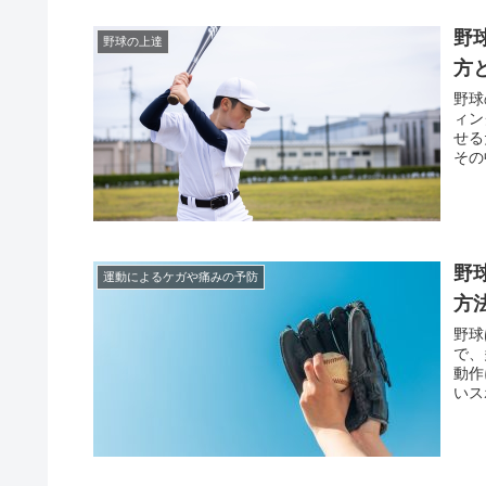
野
野球の上達
方
野球
ィン
せる
その
野
運動によるケガや痛みの予防
方
野球
で、
動作
いス