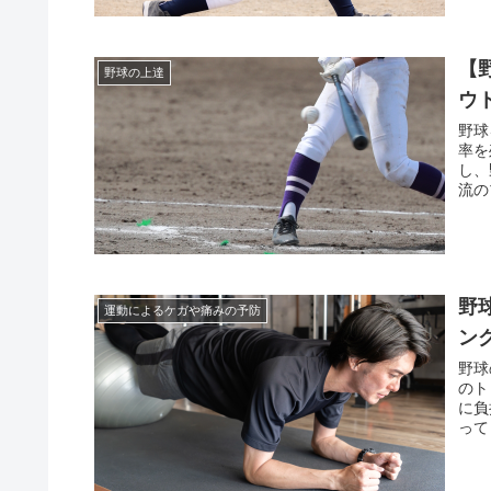
【
野球の上達
ウ
野球
率を
し、
流の
野
運動によるケガや痛みの予防
ン
野球
のト
に負
って