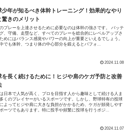
球少年が知るべき体幹トレーニング！効果的なやり
と驚きのメリット
のプレーを上達させるために必要なのは体幹の強さです。 バッテ
グ、守備、走塁など、すべてのプレーを総合的にレベルアップさ
ためにはバランス感覚やパワーの向上が重要といえるでしょう。
中でも体幹、つまり体の中心部分を鍛えるとパフォ...
2024.11.08
球を長く続けるために！ヒジや肩のケガ予防と改善
法
は日本で人気が高く、プロを目指す人から趣味として続ける人ま
多くのプレイヤーがいるスポーツです。しかし、野球特有の投球
によってヒジや肩に大きな負担がかかるため、ケガが頻発しやす
ポーツでもあります。特に投手や頻繁に投球を行うポジ...
2024.11.07