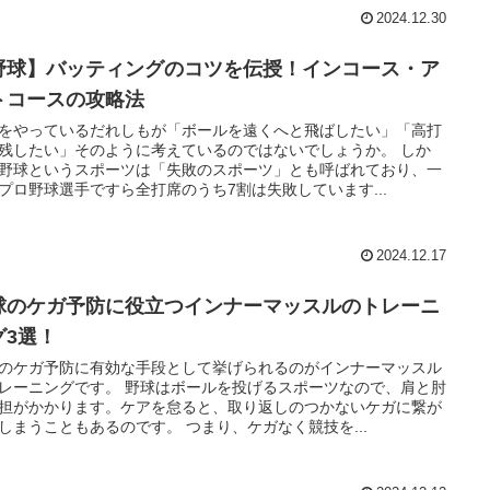
2024.12.30
野球】バッティングのコツを伝授！インコース・ア
トコースの攻略法
をやっているだれしもが「ボールを遠くへと飛ばしたい」「高打
残したい」そのように考えているのではないでしょうか。 しか
野球というスポーツは「失敗のスポーツ」とも呼ばれており、一
プロ野球選手ですら全打席のうち7割は失敗しています...
2024.12.17
球のケガ予防に役立つインナーマッスルのトレーニ
グ3選！
のケガ予防に有効な手段として挙げられるのがインナーマッスル
レーニングです。 野球はボールを投げるスポーツなので、肩と肘
担がかかります。ケアを怠ると、取り返しのつかないケガに繋が
しまうこともあるのです。 つまり、ケガなく競技を...