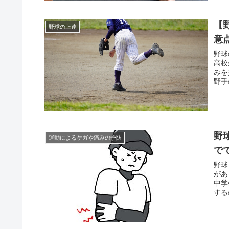
【
野球の上達
意
野球
高校
みを
野手
野
運動によるケガや痛みの予防
で
野球
があ
中学
する