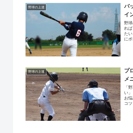
バ
野球の上達
イ
野球
れば
たい
にボ
プ
野球の上達
メ
「野
い」
お悩
コツ